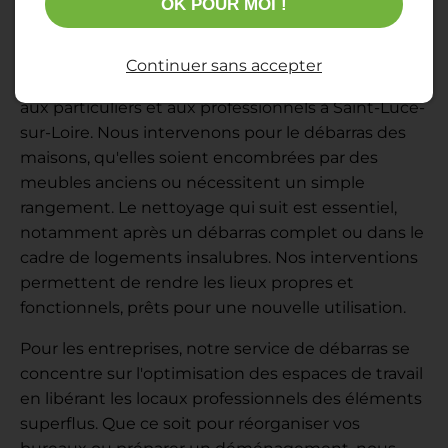
OK POUR MOI !
Continuer sans accepter
Notre service de débarras et nettoyage s'adresse
aux particuliers et aux professionnels à Saint-Luce-
sur-Loire. Nous intervenons pour le débarras des
maisons, qu'elles soient encombrées par des
meubles anciens ou nécessitent un simple
rangement. Le nettoyage qui suit est essentiel,
notamment après un débarras complet ou dans le
cadre de logements insalubres. Nos interventions
permettent de rendre les lieux propres et
fonctionnels, prêts pour une nouvelle utilisation.
Pour les entreprises, notre service de débarras se
concentre sur l'optimisation des espaces de travail
en libérant les locaux professionnels des éléments
superflus. Que ce soit pour réorganiser vos