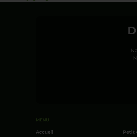
D
No
N
MENU
Accueil
Peti