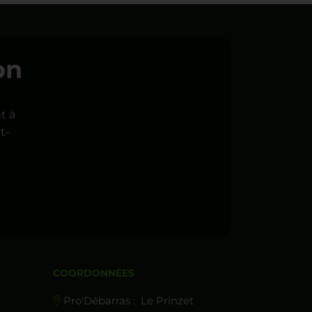
on
t à
t-
COORDONNÉES
Pro'Débarras :
Le Prinzet